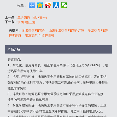
分享：
上一条：
单边四通（规格齐全）
下一条：
承插U型三通
关键词：
地源热泵PE管件
山东地源热泵PE管件厂家
地源热泵PE管
件哪家好
地源热泵PE管件价格
产品介绍
管道特点:
1、耐老化、使用寿命长：在正常使用条件下（设计压力为1.6MPa），地
源热泵专用管可使用50年；
2、抗应力开裂性好：地源热泵专用管具有基地的缺口敏感性、高的剪切
强度和优异的抗刮痕能力，可抵御施工可造成的损伤，耐环境应力开裂性
能也非常突出；
3、连接可靠：地源热泵专用管道系统之间可采用热熔或电容方式连接，
接头的强度高于管道母体强度；
4、耐化学腐蚀性好：地源热泵专用管道可耐多种化学介质的腐蚀，土壤
中存在的化学物质不会对管道造成降解作用。可适用于任何地质状况。
5、抗磨损性好：地源热泵专用管道具有很高的抗磨损性，耐磨性为钢管