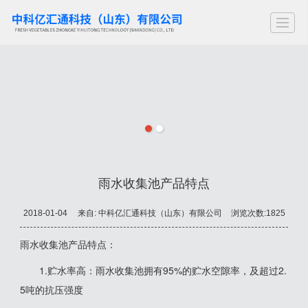
首页
关于亿汇通
产品中心
新闻动态
工程案例
留言反馈
联系我们
专
雨水收集池产品特点
2018-01-04
来自:
中科亿汇通科技（山东）有限公司
浏览次数:1825
雨水收集池产品特点：
1.贮水率高：雨水收集池拥有95%的贮水空隙率，及超过2.
5吨的抗压强度